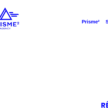
Prisme²
R