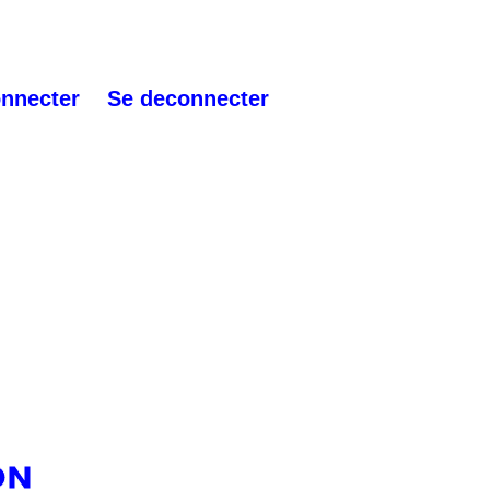
onnecter
Se deconnecter
ON